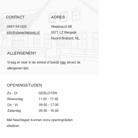
CONTACT
ADRES
0497-541329
Weebosch 68
info@slagerijjansen.nl
5571 LZ Bergeijk
Noord-Brabant, NL
ALLERGENEN?
Vraag er naar in de winkel of bekijk
hier
alvast de
allergenen lijst.
OPENINGSTIJDEN
Zo - Di
GESLOTEN
Woensdag
11:00 - 17:30
Do - Vr
09:30 - 17:30
Zaterdag
09:30 - 16:00
Met feestdagen kunnen onze openingstijden
afwijken.